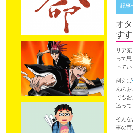
記事
オタ
すす
リア充
って思
ってい
例えば
んのお
でもお
迷って
そんな
事の両