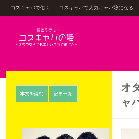
コスキャバで働く
コスキャバで人気キャバ嬢になる
コンテンツへスキップ
オ
本文を読む
記事一覧
ャ