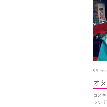
引用:https://
オタ
コスキ
っつり