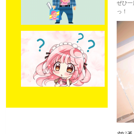
ぜひ一
っ！